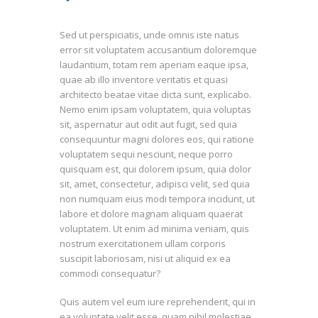
Sed ut perspiciatis, unde omnis iste natus
error sit voluptatem accusantium doloremque
laudantium, totam rem aperiam eaque ipsa,
quae ab illo inventore veritatis et quasi
architecto beatae vitae dicta sunt, explicabo.
Nemo enim ipsam voluptatem, quia voluptas
sit, aspernatur aut odit aut fugit, sed quia
consequuntur magni dolores eos, qui ratione
voluptatem sequi nesciunt, neque porro
quisquam est, qui dolorem ipsum, quia dolor
sit, amet, consectetur, adipisci velit, sed quia
non numquam eius modi tempora incidunt, ut
labore et dolore magnam aliquam quaerat
voluptatem. Ut enim ad minima veniam, quis
nostrum exercitationem ullam corporis
suscipit laboriosam, nisi ut aliquid ex ea
commodi consequatur?
Quis autem vel eum iure reprehenderit, qui in
ea voluptate velit esse, quam nihil molestiae