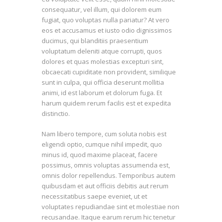
consequatur, vel illum, qui dolorem eum
fugiat, quo voluptas nulla pariatur? At vero
eos et accusamus et iusto odio dignissimos
ducimus, qui blanditiis praesentium
voluptatum deleniti atque corrupti, quos
dolores et quas molestias excepturi sint,
obcaecati cupiditate non provident, similique
sunt in culpa, qui officia deserunt mollitia
animi, id est laborum et dolorum fuga. Et
harum quidem rerum facilis est et expedita
distinctio.
Nam libero tempore, cum soluta nobis est
eligendi optio, cumque nihil impedit, quo
minus id, quod maxime placeat, facere
possimus, omnis voluptas assumenda est,
omnis dolor repellendus. Temporibus autem
quibusdam et aut officiis debitis aut rerum
necessitatibus saepe eveniet, ut et
voluptates repudiandae sint et molestiae non
recusandae. Itaque earum rerum hic tenetur