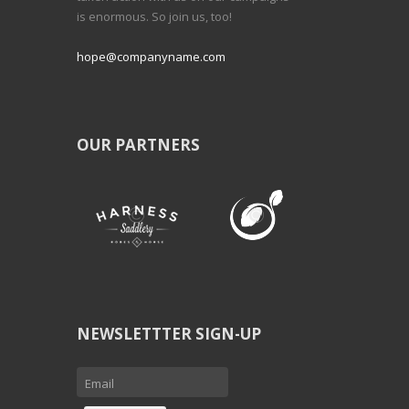
is enormous. So join us, too!
hope@companyname.com
OUR PARTNERS
NEWSLETTTER SIGN-UP